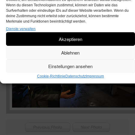
Wenn du diesen Technologien zustimmst, können wir Daten wie das
PUBLISHED
DEZEMBER 13, 2013
DAS TEAM
IN
Surfverhalten oder eindeutige IDs auf dieser Website verarbeiten. Wenn du
IMAGE SIZE:
600 × 399
.
deine Zustimmung nicht erteilst oder zurückziehst, können bestimmte
Merkmale und Funktionen beeinträchtigt werden.
Dienste verwalten
Akzeptieren
Ablehnen
Einstellungen ansehen
Cookie-Richtlinie
Datenschutz
Impressum
Previous Photo
Next Photo